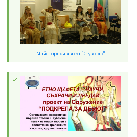
Майсторски изпит ”Седянка”