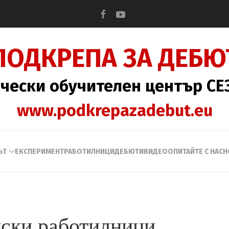
ПОДКРЕПА ЗА ДЕБЮ
чески обучителен център С
www.podkrepazadebut.eu
ЪТ
ЕКСПЕРИМЕНТ
РАБОТИЛНИЦИ
ДЕБЮТИ
ВИДЕО
ОПИТАЙТЕ С НАС
Н
ски работилници