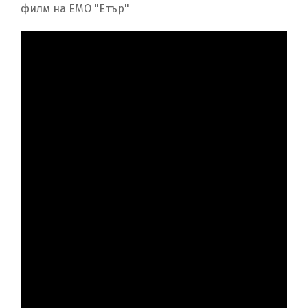
филм на ЕМО "Етър"