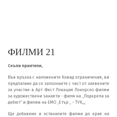
Skip
to
ПОДКРЕПА ЗА ДЕБЮТ
main
content
ФИЛМИ 21
Скъпи приятели,
Във връзка с наложените Ковид ограничения, ви
предлагаме да се запознаете с част от заявените
за участие в Арт Фест Локация Локорско филми
за художествени занаяти - филм на „Подкрепа за
дебют“ и филми на ЕМО „Етър „ - ТУК,,,
Ще добавяме и останалите филми до края на