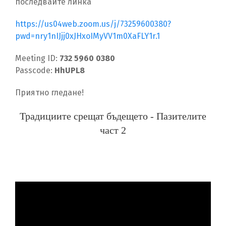
последвайте линка
https://us04web.zoom.us/j/73259600380?
pwd=nry1nIJjj0xJHxoIMyVV1m0XaFLY1r.1
Meeting ID:
732 5960 0380
Passcode:
HhUPL8
Приятно гледане!
Традициите срещат бъдещето - Пазителите
част 2