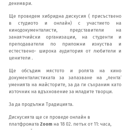
декември.
Ще проведем хибридна дискусия ( присъствено
в студиото и онлайн) с участието на
кинодокументалисти, представители на
занаятчийски организации, на студенти и
преподаватели по приложни изкуства и
естествено- широка аудитория от любители и
ценители .
Ще обсъдим мястото и ролята на кино
документалистиката за запазване на „лента‘
уменията на майсторите, за да ги съхраним като
източник на вдъхновение за младите творци.
За да продължи Традицията.
Дискусията ще се проведе онлайн в
платфромата
Zoom
на 18 02. петък от 11: часа,