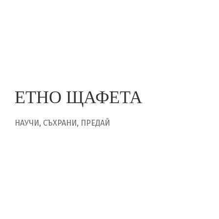
Skip
to
ПОДКРЕПА ЗА ДЕБЮТ
main
content
ЕТНО ЩАФЕТА
НАУЧИ, СЪХРАНИ, ПРЕДАЙ