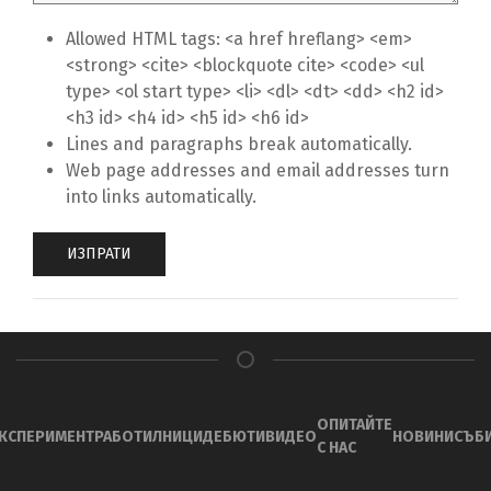
Allowed HTML tags: <a href hreflang> <em>
<strong> <cite> <blockquote cite> <code> <ul
type> <ol start type> <li> <dl> <dt> <dd> <h2 id>
<h3 id> <h4 id> <h5 id> <h6 id>
Lines and paragraphs break automatically.
Web page addresses and email addresses turn
into links automatically.
ОПИТАЙТЕ
КСПЕРИМЕНТ
РАБОТИЛНИЦИ
ДЕБЮТИ
ВИДЕО
НОВИНИ
СЪБ
С НАС